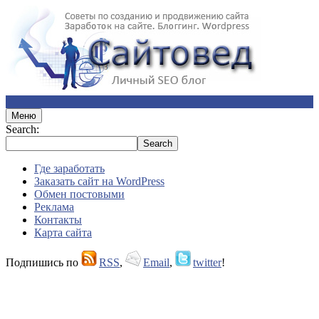
Меню
Search:
Где заработать
Заказать сайт на WordPress
Обмен постовыми
Реклама
Контакты
Карта сайта
Подпишись по
RSS
,
Email
,
twitter
!