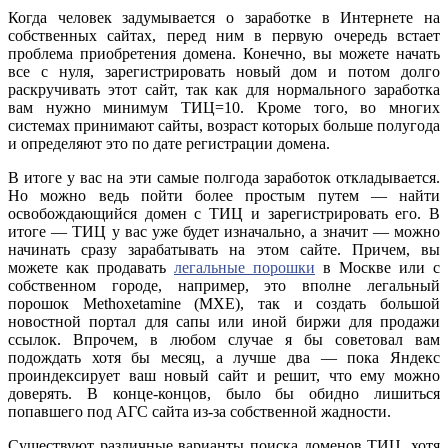
Когда человек задумывается о заработке в Интернете на
собственных сайтах, перед ним в первую очередь встает
проблема приобретения домена.
Конечно, вы можете начать
все с нуля, зарегистрировать новый дом и потом долго
раскручивать этот сайт, так как для нормального заработка
вам нужно минимум ТИЦ=10. Кроме того, во многих
системах принимают сайты, возраст которых больше полугода
и определяют это по дате регистрации домена.
В итоге у вас на эти самые полгода заработок откладывается.
Но можно ведь пойти более простым путем — найти
освобождающийся домен с ТИЦ и зарегистрировать его. В
итоге — ТИЦ у вас уже будет изначально, а значит — можно
начинать сразу зарабатывать на этом сайте. Причем, вы
можете как продавать
легальные порошки
в Москве или с
собственном городе, например, это вполне легальный
порошок Methoxetamine (MXE), так и создать большой
новостной портал для сапы или иной биржи для продажи
ссылок. Впрочем, в любом случае я бы советовал вам
подождать хотя бы месяц, а лучше два — пока Яндекс
проиндексирует ваш новый сайт и решит, что ему можно
доверять. В конце-концов, было бы обидно лишиться
попавшего под АГС сайта из-за собственной жадности.
Существуют различные варианты поиска доменов ТИЦ, хотя