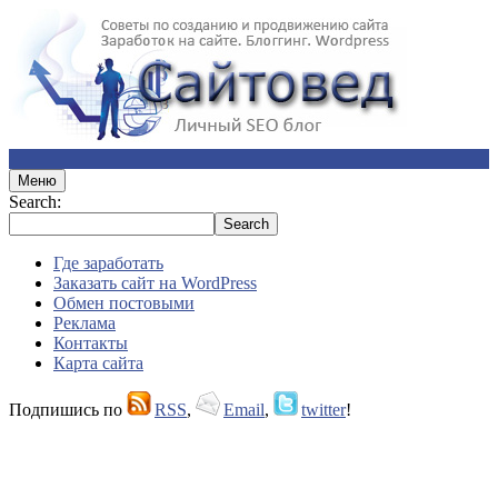
Меню
Search:
Где заработать
Заказать сайт на WordPress
Обмен постовыми
Реклама
Контакты
Карта сайта
Подпишись по
RSS
,
Email
,
twitter
!