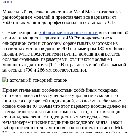
искл
Модельный ряд токарных станков Metal Master отличается
разнообразием моделей и представляет все варианты от
хоббийных машин до профессиональных станков с CLC.
Самые недорогие
хоббийные токарные станки
весят около 50
кг, имеют мощность двигателя 450 Вт, подключение к
однофазной сети и способны обрабатывать заготовки из
различных металлов длиной 300 и диаметром 180 мм. Более
продвинутые представители группы домашних агрегатов,
обладая сходными параметрами, отличаются большей
мощностью двигателя (1, 1 кВт), размерами обрабатываемой
заготовки (700 и 266 мм соответственно).
Примечательными особенностями хоббийных токарных
станков являются бесступенчатое управление скоростью
шпинделя с цифровой индикацией, его весьма небольшое
осевое биение (0, 009мм что этот параметр вообще далеко не
всегда пишется для станков такого класса), направляющие
станины, закаленные индукционным методом, а еще
металлокерамические подшипники ходового винта. Такой
набор особенностей заметно выгодно отличает станки Metall
Master в ряду аналогичных агрегатов и позволяет им быть вне