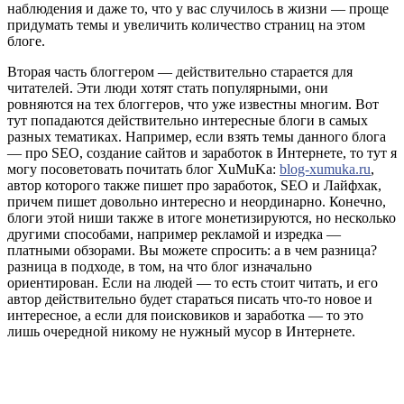
наблюдения и даже то, что у вас случилось в жизни — проще
придумать темы и увеличить количество страниц на этом
блоге.
Вторая часть блоггером — действительно старается для
читателей. Эти люди хотят стать популярными, они
ровняются на тех блоггеров, что уже известны многим. Вот
тут попадаются действительно интересные блоги в самых
разных тематиках. Например, если взять темы данного блога
— про SEO, создание сайтов и заработок в Интернете, то тут я
могу посоветовать почитать блог XuMuKa:
blog-xumuka.ru
,
автор которого также пишет про заработок, SEO и Лайфхак,
причем пишет довольно интересно и неординарно. Конечно,
блоги этой ниши также в итоге монетизируются, но несколько
другими способами, например рекламой и изредка —
платными обзорами. Вы можете спросить: а в чем разница?
разница в подходе, в том, на что блог изначально
ориентирован. Если на людей — то есть стоит читать, и его
автор действительно будет стараться писать что-то новое и
интересное, а если для поисковиков и заработка — то это
лишь очередной никому не нужный мусор в Интернете.