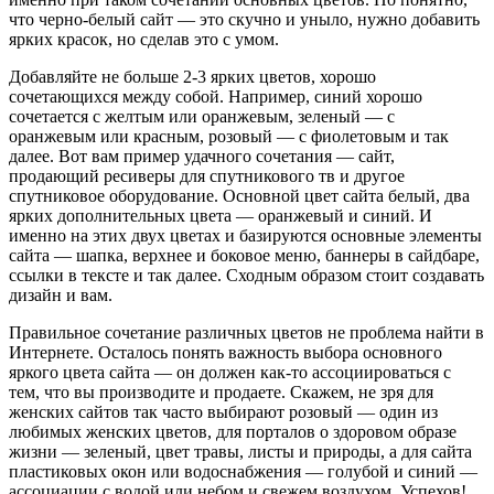
что черно-белый сайт — это скучно и уныло, нужно добавить
ярких красок, но сделав это с умом.
Добавляйте не больше 2-3 ярких цветов, хорошо
сочетающихся между собой. Например, синий хорошо
сочетается с желтым или оранжевым, зеленый — с
оранжевым или красным, розовый — с фиолетовым и так
далее. Вот вам пример удачного сочетания — сайт,
продающий ресиверы для спутникового тв и другое
спутниковое оборудование. Основной цвет сайта белый, два
ярких дополнительных цвета — оранжевый и синий. И
именно на этих двух цветах и базируются основные элементы
сайта — шапка, верхнее и боковое меню, баннеры в сайдбаре,
ссылки в тексте и так далее. Сходным образом стоит создавать
дизайн и вам.
Правильное сочетание различных цветов не проблема найти в
Интернете. Осталось понять важность выбора основного
яркого цвета сайта — он должен как-то ассоциироваться с
тем, что вы производите и продаете. Скажем, не зря для
женских сайтов так часто выбирают розовый — один из
любимых женских цветов, для порталов о здоровом образе
жизни — зеленый, цвет травы, листы и природы, а для сайта
пластиковых окон или водоснабжения — голубой и синий —
ассоциации с водой или небом и свежем воздухом. Успехов!