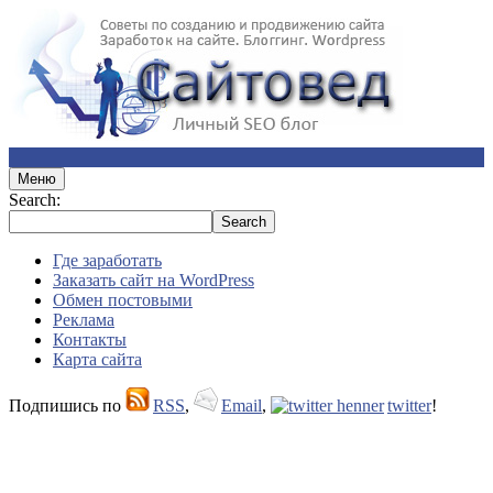
Меню
Search:
Где заработать
Заказать сайт на WordPress
Обмен постовыми
Реклама
Контакты
Карта сайта
Подпишись по
RSS
,
Email
,
twitter
!