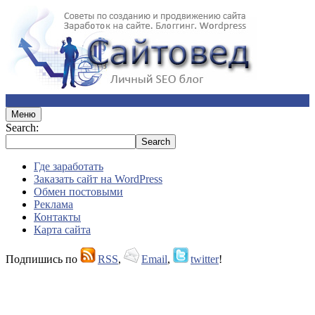
Меню
Search:
Где заработать
Заказать сайт на WordPress
Обмен постовыми
Реклама
Контакты
Карта сайта
Подпишись по
RSS
,
Email
,
twitter
!