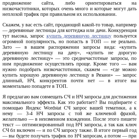
продвижение сайта, либо ориентироваться на
низкочастотники, которых очень много и которые могут дать
неплохой трафик при правильном их использовании.
Скажем, у вас есть сайт, продающий какой-то товар, например
— деревянные лестницы для коттеджа или дачи. Конкуренция
тут высока, запрос
купить деревянную лестницу
пользуется
огромной популярность, но попасть в ТОП — не реально.
Зато — в вашем распоряжении запросы вида: «купить
деревянную лестницу на дачу», «купить не дорогую
деревянную лестницу» — это среднечастотные запросы, по
ним продвижение осуществлять проще. Кроме того — вам
нужно подобрать низкочастотники, скажем — «где можно
купить хорошую деревянную лестницу в Рязани» — запрос
длинный, НЧ, конкурентов почти нет — в итоге вы
моментально попадете в ТОП.
Я предлагаю вам совмещать СЧ и НЧ запросы для достижения
максимального эффекта. Как это работает? Вы подбираете с
помощью Яндекс Wordstat СЧ запрос вашей тематики, а к
нему — 3-4 НЧ запросы с той же ключевой фразой,
желательно — в неизменном вхождении. После этого пишете
текст — оптимизированный под НЧ запросы, а так как ключ
СЧ бл включен — и по СЧ запросу также. В итоге первый год
— вы будете получать трафик по НЧ запросам, а потом — при