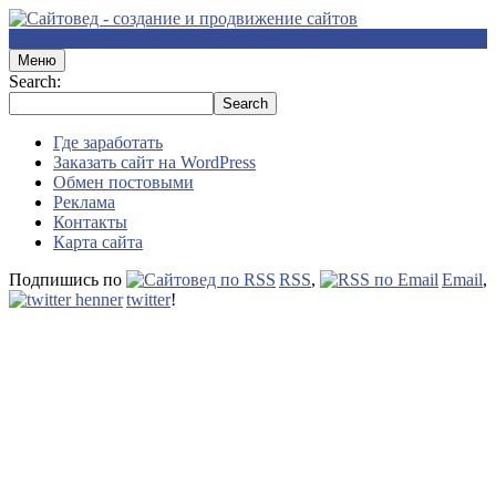
Меню
Search:
Где заработать
Заказать сайт на WordPress
Обмен постовыми
Реклама
Контакты
Карта сайта
Подпишись по
RSS
,
Email
,
twitter
!