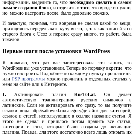
информации, выделить то,
что необходимо сделать в самом
начале создания блога
, и отделить о того, что вроде и нужно,
но можно настроить после, было довольно сложно.
И зачастую, понимая, что вовремя не сделал какой-то вещи,
приходилось переделывать кучу всего, а, так как записей я со
старого блога с Ucoz я перенес сразу много, то работа была
тяжелой.
Первые шаги после установки WordPress
Я полагаю, что раз вас заинтересовала эта запись, то
WordPress вы уже установили. Теперь по порядку вкратце, что
нужно настроить. Подробнее по каждому пункту про плагины
или
PSP программы
можно прочитать в отдельных статьях у
меня на сайте или в Интернете.
1.
Активировать плагин
RusToLat
. Он делает
автоматическую транлитерацию русских символов в
латинские. Если не активировать его сразу, то вы получите
ссылки вида http://saitowed.ru/category/дизайн/ для категорий,
ссылок и статей, использующих в ссылке название статьи. Я
этого не сделал и пришлось потом править все статьи,
категории и тэги, которые были созданы до активации
плагина. Правда, для этого достаточно всего лишь открыть их