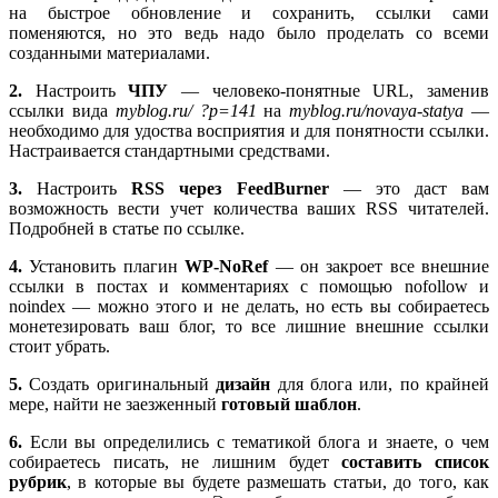
на быстрое обновление и сохранить, ссылки сами
поменяются, но это ведь надо было проделать со всеми
созданными материалами.
2.
Настроить
ЧПУ
— человеко-понятные URL, заменив
ссылки вида
myblog.ru/ ?p=141
на
myblog.ru/novaya-statya
—
необходимо для удоства восприятия и для понятности ссылки.
Настраивается стандартными средствами.
3.
Настроить
RSS через FeedBurner
— это даст вам
возможность вести учет количества ваших RSS читателей.
Подробней в статье по ссылке.
4.
Установить плагин
WP-NoRef
— он закроет все внешние
ссылки в постах и комментариях с помощью nofollow и
noindex — можно этого и не делать, но есть вы собираетесь
монетезировать ваш блог, то все лишние внешние ссылки
стоит убрать.
5.
Создать оригинальный
дизайн
для блога или, по крайней
мере, найти не заезженный
готовый шаблон
.
6.
Если вы определились с тематикой блога и знаете, о чем
собираетесь писать, не лишним будет
составить список
рубрик
, в которые вы будете размешать статьи, до того, как