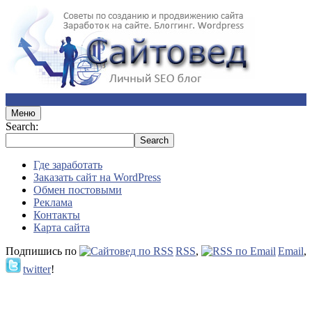
Меню
Search:
Где заработать
Заказать сайт на WordPress
Обмен постовыми
Реклама
Контакты
Карта сайта
Подпишись по
RSS
,
Email
,
twitter
!