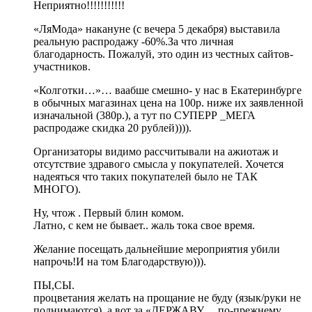
Неприятно!!!!!!!!!!!
«ЛяМода» накануне (с вечера 5 декабря) выставила
реальную распродажу -60%.За что личная
благодарность. Пожалуй, это один из честных сайтов-
участников.
«Колготки…»… ваабше смешно- у нас в Екатеринбурге
в обычных магазинах цена на 100р. ниже их заявленной
изначальной (380р.), а тут по СУПЕРР _МЕГА
распродаже скидка 20 рублей)))).
Организаторы видимо рассчитывали на ажиотаж и
отсутствие здравого смысла у покупателей. Хочется
надеяться что таких покупателей было не ТАК
МНОГО).
Ну, чтож . Первый блин комом.
Латно, с кем не бывает.. жаль тока свое время.
Желание посещать дальнейшие мероприятия убили
напрочь!И на том Благодарствую))).
ПЫ,СЫ.
процветания желать на прощание не буду (язык/руки не
поднимаются), а вот за «ДЕРЖАВУ… по-прежнему….