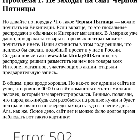
Проблема 1: Не заходит на сайт Черной
Пятницы
Но давайте по порядку. Что такое
Черная Пятница
— можно
почитать на Википедии. Если вкратце, то это глобальные
распродажи в обычных и Интернет магазинах. В Америке уже
давно, про драки за товары в торговых центрах можете
почитать в инете. Наши активисты в этом году решили, что
неплохо бы сделать подобный проект и у нас в России.
Создали новый сайт
www.blackfriday2013.ru
под эту
распродажу, решили разместить на нем все товары всех
Интернет магазинов, участвующих в акции, открыли
предварительную запись..
В общем, идея вроде хорошая. Но как-то вот админы сайта не
учли, что ровно в 00:00 на сайт ломанется весь тот миллион
человек, который там зарегистрировался. Видимо, полагали,
что народ как-нибудь сам разобьется на ровные кучки и будет
централизовано и по очереди заходить туда в течение дня..
Ага, как же. Ясное дело, сайт лег и можно было долгое время
наблюдать вот такую картинку: