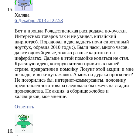
Халява
6 Декабрь 2013 at 22:58
Вот и прошла Рождественская распродажа по-русски.
Интересных товаров так и не увидел, китайский
ширпотреб. Порадовал в двенадцать ночи сиротливый
ноутбук, образца 2010 года :). Были часы, много часов,
да все однояйцевые, только разные картинки на
циферблатах. Дальше в этой помойке копаться не стал.
Красивую идею, которую хотели привить в нашей
стране, превратили в помойку. Лозунг этой акции: и мне
не надо, и выкинуть жалко. А мож на дурака проскочит?
Не позорились бы, интернет-коммерсанты, половину
представленного товара следовало бы сжечь на стадии
производства. Не акция, а сборище жлобов и
халявщиков, мое мнение.
Ответить