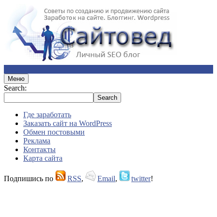
Меню
Search:
Где заработать
Заказать сайт на WordPress
Обмен постовыми
Реклама
Контакты
Карта сайта
Подпишись по
RSS
,
Email
,
twitter
!