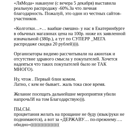
«ЛяМода» накануне (с вечера 5 декабря) выставила
реальную распродажу -60%.За что личная
благодарность. Пожалуй, это один из честных сайтов-
участников.
«Колготки…»… ваабше смешно- у нас в Екатеринбурге
в обычных магазинах цена на 100р. ниже их заявленной
изначальной (380р.), а тут по СУПЕРР _МЕГА
распродаже скидка 20 рублей)))).
Организаторы видимо рассчитывали на ажиотаж и
отсутствие здравого смысла у покупателей. Хочется
надеяться что таких покупателей было не ТАК
МНОГО).
Ну, чтож . Первый блин комом.
Латно, с кем не бывает.. жаль тока свое время.
Желание посещать дальнейшие мероприятия убили
напрочь!И на том Благодарствую))).
ПЫ,СЫ.
процветания желать на прощание не буду (язык/руки не
поднимаются), а вот за «ДЕРЖАВУ… по-прежнему….
обидно»((((((((((((((((((((