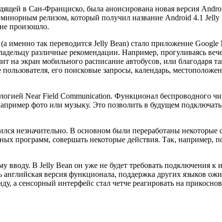
дящей в Сан-Франциско, была анонсирована новая версия Android
минорным релизом, который получил название Android 4.1 Jelly
 не произошло.
 именно так переводится Jelly Bean) стало приложение Google 
владельцу различные рекомендации. Например, прогуливаясь вече
чит на экран мобильного расписание автобусов, или благодаря та
пользователя, его поисковые запросы, календарь, местоположен
ологией Near Field Communication. Функционал беспроводного ч
например фото или музыку. Это позволить в будущем подключать
ился незначительно. В основном были переработаны некоторые 
ных программ, совершать некоторые действия. Так, например, п
у вводу. В Jelly Bean он уже не будет требовать подключения к
ь английская версия функционала, поддержка других языков ожи
нду, а сенсорный интерфейс стал четче реагировать на прикосно