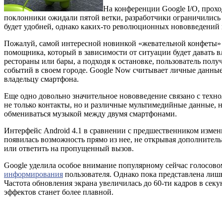
На конференции Google I/O, прохо
поклонники ожидали пятой ветки, разработчики ограничились 
будет удобней, однако каких-то революционных нововведений
Пожалуй, самой интересной новинкой «жевательной конфеты» (а
помощника, который в зависимости от ситуации будет давать 
рестораны или бары, а подходя к остановке, пользователь полу
событий в своем городе. Google Now считывает личные данные 
владельцу смартфона.
Еще одно довольно значительное нововведение связано с техн
не только контакты, но и различные мультимедийные данные, 
обмениваться музыкой между двумя смартфонами.
Интерфейс Android 4.1 в сравнении с предшественником измен
появилась возможность прямо из нее, не открывая дополнитель
или ответить на пропущенный вызов.
Google уделила особое внимание популярному сейчас голосовом
информирования
пользователя. Однако пока представлена лиш
Частота обновления экрана увеличилась до 60-ти кадров в секу
эффектов станет более плавной.