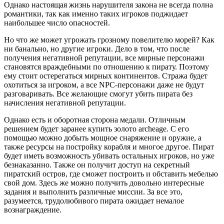
Однако настоящая жизнь нарушителя закона не всегда полна
романтики, так как именно таких игроков поджидает
наибольшее число опасностей.
Но что же может угрожать грозному повелителю морей? Как
ни банально, но другие игроки. Дело в том, что после
получения негативной репутации, все мирные персонажи
становятся враждебными по отношению к пирату. Поэтому
ему стоит остерегаться мирных континентов. Стража будет
охотиться за игроком, а все NPC-персонажи даже не будут
разговаривать. Все желающие смогут убить пирата без
начисления негативной репутации.
Однако есть и оборотная сторона медали. Отличным
решением будет заранее купить золото archeage. С его
помощью можно добыть мощное снаряжение и оружие, а
также ресурсы на постройку корабля и многое другое. Пират
будет иметь возможность убивать остальных игроков, но уже
безнаказанно. Также он получит доступ на секретный
пиратский остров, где сможет построить и обставить мебелью
свой дом. Здесь же можно получить довольно интересные
задания и выполнить различные миссии. За все это,
разумеется, трудолюбивого пирата ожидает немалое
вознаграждение.