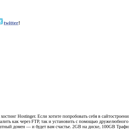
twitter
!
тинг Hostinger. Если хотите попробовать себя в сайтостроении
лить как через FTP, так и установить с помощью дружелюбного у
латный домен — и будет вам счастье. 2GB на диске, 100GB Тра