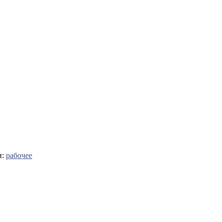
и:
рабочее