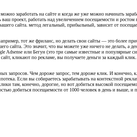
можно заработать на сайте и когда же уже можно начинать зара
ать ваш проект, работать над увеличением посещаемости и росто
вашего сайта. метод легальный, прибыльный, зависит от посещае
апример, тот же фриланс, но делать свои сайты — это более при
го сайта. Это значит, что вы можете уже ничего не делать, а де
le Adsense или Бегун (это три самые известные и популярные си
 сайт, кликают по рекламе, вы получаете деньги за каждый клик.
ных запросов. Чем дороже запрос, тем дороже клик. И конечно, 
потека. Если вы собираетесь зарабатывать на контекстной рекла
 клики там, конечно, дорогие, но вот добиться высокой посещаем
стью добиться посещаемости от 1000 человек в день и выше, и п