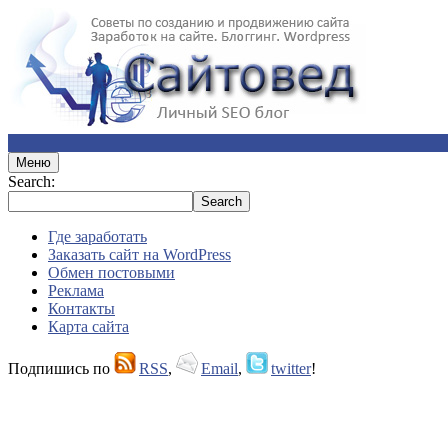
Меню
Search:
Где заработать
Заказать сайт на WordPress
Обмен постовыми
Реклама
Контакты
Карта сайта
Подпишись по
RSS
,
Email
,
twitter
!