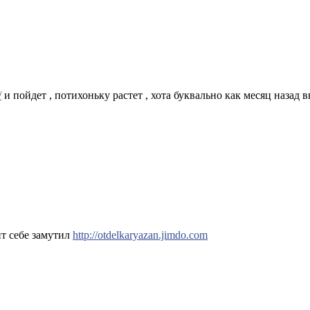
/
и пойдет , потихоньку растет , хота буквально как месяц назад
йт себе замутил
http://otdelkaryazan.jimdo.com