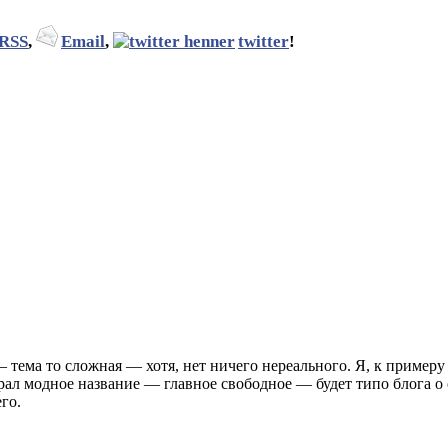
RSS
,
Email
,
twitter
!
— тема то сложная — хотя, нет ничего нереального. Я, к пример
л модное название — главное свободное — будет типо блога о 
го.