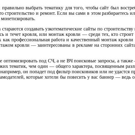
к правильно выбрать тематику для того, чтобы сайт был востр
 строительство и ремонт. Если вы сами в этом разбираетесь ил
 монетизировать.
а стараются создавать узкотематические сайты по строительств
сь и течет кровля, или монтаж кровли — среди тех, кто строи
ак как профессиональная работа и качественный монтаж кровли
ажом кровли — заинтересованы в рекламе на сторонних сайтах
е оптимизировать под СЧ, а не ВЧ поисковые запросы, а также 
узких тематик, чем один — общего характера, посвященным раз
я, например, он попадет под фильтр поисковиков или не удастся 
амодателей, которые хотели бы повесить у вас баннер — ведь о