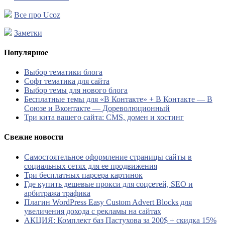
Все про Ucoz
Заметки
Популярное
Выбор тематики блога
Софт тематика для сайта
Выбор темы для нового блога
Бесплатные темы для «В Контакте» + В Контакте — В
Союзе и Вконтакте — Дореволюционный
Три кита вашего сайта: CMS, домен и хостинг
Свежие новости
Самостоятельное оформление страницы сайты в
социальных сетях для ее продвижения
Три бесплатных парсера картинок
Где купить дешевые прокси для соцсетей, SEO и
арбитража трафика
Плагин WordPress Easy Custom Advert Blocks для
увеличения дохода с рекламы на сайтах
АКЦИЯ: Комплект баз Пастухова за 200$ + скидка 15%