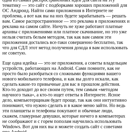
тематику — это сайт с подборками хороших приложений для
ОС Андроид. Найти сами приложения в Интернете не
проблема, а вот как вы на них будете зарабатывать — решать
вам. Самое распространенное — это реклама в приложениях и
реклама на самом сайте. Ничуть не хуже работают платные
архивы с приложениями или платное скачивание, но это уже
нельзя считать белым методом, так как вам самим эти
приложения достались все-таки совершенно бесплатно, так
что для СДЛ этот метод получения дохода я вам использовать
не советую.
Еще одна идейка — это не приложения, а советы владельцам
устройств, работающих на Android. Сами помните, как не
просто было разобраться со сложными функциями вашего
нового мобильного телефона, и как вы долго искали, как
сделать какие-то привычные для вас в прошлом действия.
Кто-то доходит до все своим путем, тем самым «методом
научного тыка», а кто-то ищет ответы в Интернете. Ясное
дело, компьютерщикам будет проще, так как они интуитивно
понимают, что нужно сделать и в какое меню зайти. Но ведь
эти планшеты и телефоны покупают и обычные люди,
скажем, гламурные девушки, которые ничего в компьютерах
не соображают и с горем пополам научились использовать
Windows. Вот для них вы и можете создать сайт с советами
про Android.