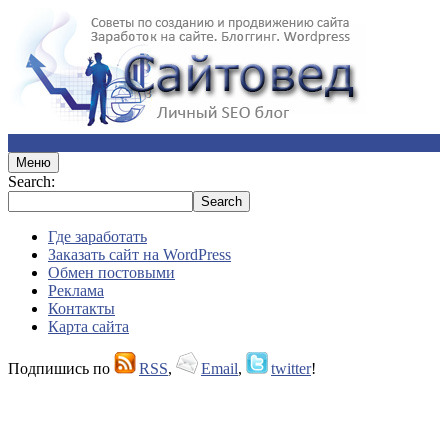
Меню
Search:
Где заработать
Заказать сайт на WordPress
Обмен постовыми
Реклама
Контакты
Карта сайта
Подпишись по
RSS
,
Email
,
twitter
!