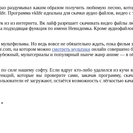
раз раздумывал каким образом получить любимую песню, кото
e. Программа vklife идеальна для скачки аудио файлов, видео с 
 из из интернета. Вк лайф разрешает скачивать видео файлы л
отана подходящая функция по имени Невидимка. Кроме аудиофайло
ультфильмы. Но ведь вовсе не обязательно ждать, пока фильм з
ve.com, на котором можно
смотреть мультики
онлайн совершено бе
арубежный, мультсериалы и популярный нынче жанр аниме — в о
о по силе нашему софту. Если вдруг кто-либо удалился из кучи 
кций, которые вы проверите сами, закачав программу, скачать
льзователи её загружают, остаётся возможность с лёгкостью кач
ы
*