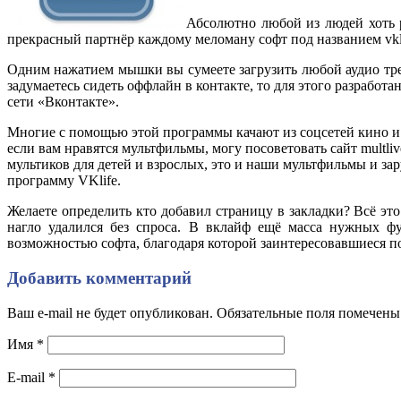
Абсолютно любой из людей хоть 
прекрасный партнёр каждому меломану софт под названием vklif
Одним нажатием мышки вы сумеете загрузить любой аудио трек
задумаетесь сидеть оффлайн в контакте, то для этого разраб
сети «Вконтакте».
Многие с помощью этой программы качают из соцсетей кино и м
если вам нравятся мультфильмы, могу посоветовать сайт multli
мультиков для детей и взрослых, это и наши мультфильмы и з
программу VKlife.
Желаете определить кто добавил страницу в закладки? Всё эт
нагло удалился без спроса. В вклайф ещё масса нужных фун
возможностью софта, благодаря которой заинтересовавшиеся по
Добавить комментарий
Ваш e-mail не будет опубликован. Обязательные поля помечен
Имя
*
E-mail
*