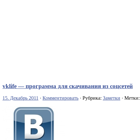
vklife — программа для скачивания из соцсетей
15. Декабрь 2011
·
Комментировать
· Рубрика:
Заметки
· Метки