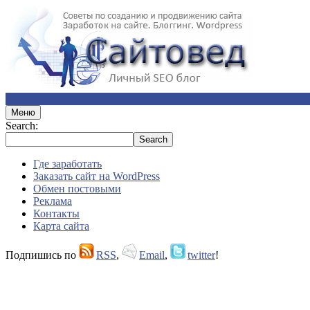
Меню
Search:
Где заработать
Заказать сайт на WordPress
Обмен постовыми
Реклама
Контакты
Карта сайта
Подпишись по
RSS
,
Email
,
twitter
!