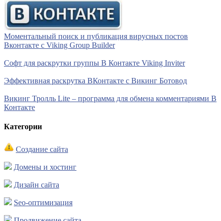
Моментальный поиск и публикация вирусных постов
Вконтакте с Viking Group Builder
Софт для раскрутки группы В Контакте Viking Inviter
Эффективная раскрутка ВКонтакте с Викинг Ботовод
Викинг Тролль Lite – программа для обмена комментариями В
Контакте
Категории
Создание сайта
Домены и хостинг
Дизайн сайта
Seo-оптимизация
Продвижение сайта