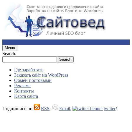
Меню
Search:
Где заработать
Заказать сайт на WordPress
Обмен постовыми
Реклама
Контакты
Карта сайта
Подпишись по
RSS
,
Email
,
twitter
!