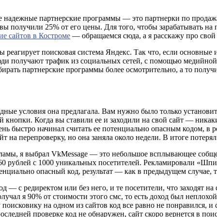
ые надежные партнерские программы — это партнерки по продаж
вы получили 25% от его цены. Для того, чтобы зарабатывать на 
е сайтов в Костроме
— обращаемся сюда, а я расскажу про свой
 реагирует поисковая система Яндекс. Так что, если основные
и получают трафик из социальных сетей, с помощью медийной и
бирать партнерские программы более осмотрительно, а то получит
одные условия она предлагала. Вам нужно было только установи
ой кнопки. Когда вы ставили ее и заходили на свой сайт — ника
ень быстро начинал считать ее потенциально опасным кодом, в р
айт на перепроверку, но она заняла около недели. В итоге потер
кламы, я выбрал VkMessage — это небольшое всплывающее собще
0-60 рублей с 1000 уникальных посетителей. Рекламировали «Шп
енциально опасный код, результат — как в предыдущем случае, т
од — с редиректом или без него, и те посетители, что заходят н
лучал я 90% от стоимости этого смс, то есть доход был неплохой.
 поисковику на одном из сайтов код все равно не понравился, и 
оследней проверке код не обнаружен, сайт скоро вернется в поис