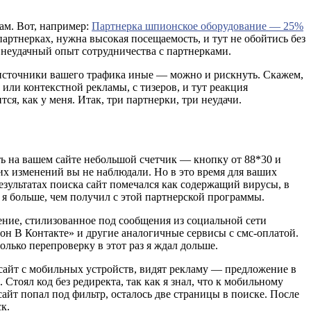
ам. Вот, например:
Партнерка шпионское оборудование — 25%
партнерках, нужна высокая посещаемость, и тут не обойтись без
 неудачный опыт сотрудничества с партнерками.
 источники вашего трафика иные — можно и рискнуть. Скажем,
ли контекстной рекламы, с тизеров, и тут реакция
ся, как у меня. Итак, три партнерки, три неудачи.
ть на вашем сайте небольшой счетчик — кнопку от 88*30 и
ких изменений вы не наблюдали. Но в это время для ваших
езультатах поиска сайт помечался как содержащий вирусы, в
ял я больше, чем получил с этой партнерской программы.
ние, стилизованное под сообщения из социальной сети
ион В Контакте» и другие аналогичные сервисы с смс-оплатой.
олько перепроверку в этот раз я ждал дольше.
а сайт с мобильных устройств, видят рекламу — предложение в
 Стоял код без редиректа, так как я знал, что к мобильному
сайт попал под фильтр, осталось две страницы в поиске. После
к.