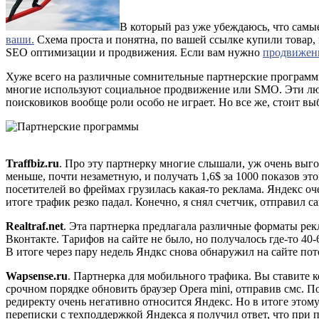
В который раз уже убеждаюсь, что сам
ваши.
Схема проста и понятна, по вашей ссылке купили товар, 
SEO оптимизации и продвижения. Если вам нужно
продвижени
Хуже всего на различные сомнительные партнерские программы
многие используют социальное продвижение или SMO. Эти люд
поисковиков вообще роли особо не играет. Но все же, стоит вы
Traffbiz.ru
. Про эту партнерку многие слышали, уж очень выг
меньше, почти незаметную, и получать 1,6$ за 1000 показов эт
посетителей во фреймах грузилась какая-то реклама. Яндекс оч
итоге трафик резко падал. Конечно, я снял счетчик, отправил с
Realtraf.net
. Эта партнерка предлагала различные форматы ре
Вконтакте. Тарифов на сайте не было, но получалось где-то 4
В итоге через пару недель Яндкс снова обнаружил на сайте пот
Wapsense.ru
. Партнерка для мобильного трафика. Вы ставите к
срочном порядке обновить браузер Opera mini, отправив смс. По
редиректу очень негативно относится Яндекс. Но в итоге этому
переписки с техподдержкой Яндекса я получил ответ, что при п