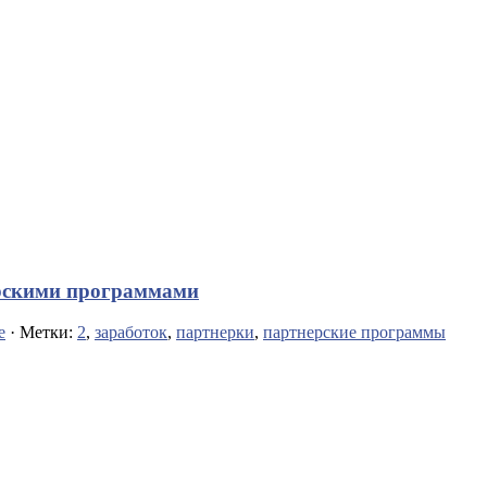
ерскими программами
е
· Метки:
2
,
заработок
,
партнерки
,
партнерские программы