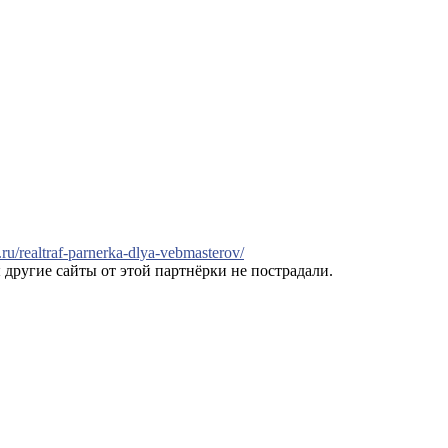
.ru/realtraf-parnerka-dlya-vebmasterov/
 другие сайты от этой партнёрки не пострадали.