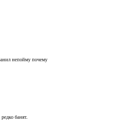
абанил непойму почему
редко банят.