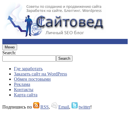
Меню
Search:
Где заработать
Заказать сайт на WordPress
Обмен постовыми
Реклама
Контакты
Карта сайта
Подпишись по
RSS
,
Email
,
twitter
!