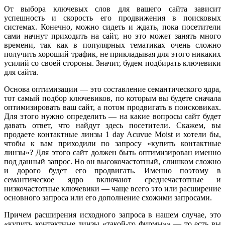
От выбора ключевых слов для вашего сайта зависит
успешность и скорость его продвижения в поисковых
системах. Конечно, можно сидеть и ждать, пока посетители
сами начнут приходить на сайт, но это может занять много
времени, так как в популярных тематиках очень сложно
получить хороший трафик, не прикладывая для этого никаких
усилий со своей стороны. Значит, будем подбирать ключевики
для сайта.
Основа оптимизации — это составление семантического ядра,
тот самый подбор ключевиков, по которым вы будете сначала
оптимизировать ваш сайт, а потом продвигать в поисковиках.
Для этого нужно определить — на какие вопросы сайт будет
давать ответ, что найдут здесь посетители. Скажем, вы
продаете контактные линзы 1 day Acuvue Moist и хотели бы,
чтобы к вам приходили по запросу «купить контактные
линзы»? Для этого сайт должен быть оптимизирован именно
под данный запрос. Но он высокочастотный, слишком сложно
и дорого будет его продвигать. Именно поэтому в
семантическое ядро включают среднечастотные и
низкочастотные ключевики — чаще всего это или расширение
основного запроса или его дополнение схожими запросами.
Причем расширения исходного запроса в нашем случае, это
«купить контактные линзы «такой-то фирмы»» — то есть вы