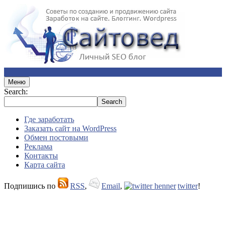
Меню
Search:
Где заработать
Заказать сайт на WordPress
Обмен постовыми
Реклама
Контакты
Карта сайта
Подпишись по
RSS
,
Email
,
twitter
!