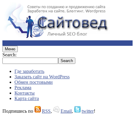
Меню
Search:
Где заработать
Заказать сайт на WordPress
Обмен постовыми
Реклама
Контакты
Карта сайта
Подпишись по
RSS
,
Email
,
twitter
!