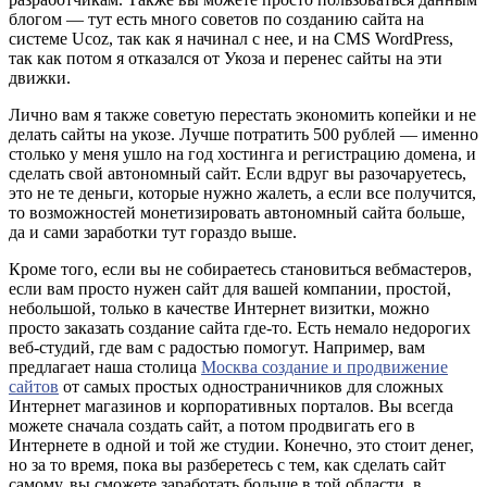
блогом — тут есть много советов по созданию сайта на
системе Ucoz, так как я начинал с нее, и на CMS WordPress,
так как потом я отказался от Укоза и перенес сайты на эти
движки.
Лично вам я также советую перестать экономить копейки и не
делать сайты на укозе. Лучше потратить 500 рублей — именно
столько у меня ушло на год хостинга и регистрацию домена, и
сделать свой автономный сайт. Если вдруг вы разочаруетесь,
это не те деньги, которые нужно жалеть, а если все получится,
то возможностей монетизировать автономный сайта больше,
да и сами заработки тут гораздо выше.
Кроме того, если вы не собираетесь становиться вебмастеров,
если вам просто нужен сайт для вашей компании, простой,
небольшой, только в качестве Интернет визитки, можно
просто заказать создание сайта где-то. Есть немало недорогих
веб-студий, где вам с радостью помогут. Например, вам
предлагает наша столица
Москва создание и продвижение
сайтов
от самых простых одностраничников для сложных
Интернет магазинов и корпоративных порталов. Вы всегда
можете сначала создать сайт, а потом продвигать его в
Интернете в одной и той же студии. Конечно, это стоит денег,
но за то время, пока вы разберетесь с тем, как сделать сайт
самому, вы сможете заработать больше в той области, в