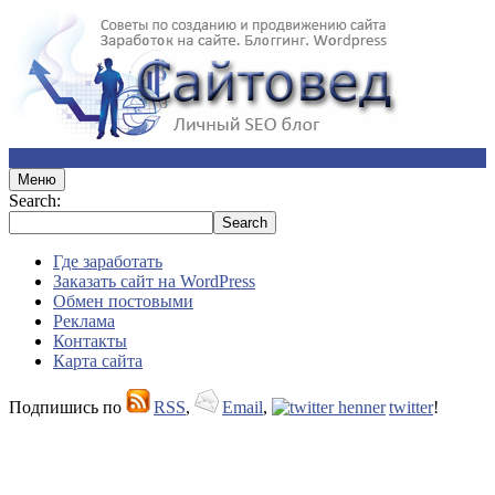
Меню
Search:
Где заработать
Заказать сайт на WordPress
Обмен постовыми
Реклама
Контакты
Карта сайта
Подпишись по
RSS
,
Email
,
twitter
!