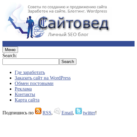
Меню
Search:
Где заработать
Заказать сайт на WordPress
Обмен постовыми
Реклама
Контакты
Карта сайта
Подпишись по
RSS
,
Email
,
twitter
!