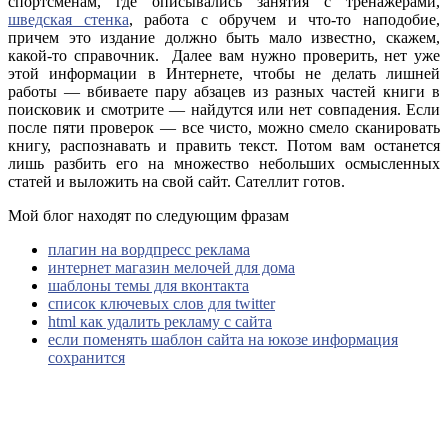
спортсменам, где описывались занятия с тренажерами,
шведская стенка
, работа с обручем и что-то наподобие,
причем это издание должно быть мало известно, скажем,
какой-то справочник. Далее вам нужно проверить, нет уже
этой информации в Интернете, чтобы не делать лишней
работы — вбиваете пару абзацев из разных частей книги в
поисковик и смотрите — найдутся или нет совпадения. Если
после пяти проверок — все чисто, можно смело сканировать
книгу, распознавать и править текст. Потом вам останется
лишь разбить его на множество небольших осмысленных
статей и выложить на свой сайт. Сателлит готов.
Мой блог находят по следующим фразам
плагин на вордпресс реклама
интернет магазин мелочей для дома
шаблоны темы для вконтакта
список ключевых слов для twitter
html как удалить рекламу с сайта
если поменять шаблон сайта на юкозе информация
сохранится