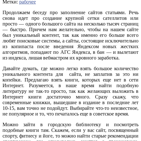
Метки:
рабочее
Продолжаем беседу про заполнение сайтов статьями. Речь
снова идет про создание крупной сетки сателлитов или
просто — одного большого сайта на несколько тысяч страниц
— быстро.
Причем нам желательно, чтобы на нашем сайте
был уникальный контент, так как именно его больше всего
любят поисковые системы, а сайты, состоящие исключительно
из копипаста после введения Яндексом новых жестких
алгоритмов, попадают по АГС Яндекса, в бан — и вылетают
из индекса, лишая вебмастром их кровного заработка.
Давайте думать, где можно легко взять большое количество
уникального контента для сайта, не заплатив за это ни
копейки. Предлагаю взять книги, которых еще нет в сети
Интернет. Разумеется, в наше время найти подобную
литературу не так-то просто, так как желающих выложить в
Интернет книги достаточно много. Сразу скажу, что
современные книжки, вышедшие в издание в последние лет
10-15, вам точно не подойдут. Выбирайте что-то неизвестное,
не популярное и то, что печаталось еще в советское время.
Можно зайти в городскую библиотеку и посмотреть
подобные книги там. Скажем, если у вас сайт, посвященный
спорту, фитнесу и йоге, то можно найти старые рекомендации