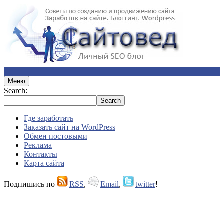
Меню
Search:
Где заработать
Заказать сайт на WordPress
Обмен постовыми
Реклама
Контакты
Карта сайта
Подпишись по
RSS
,
Email
,
twitter
!