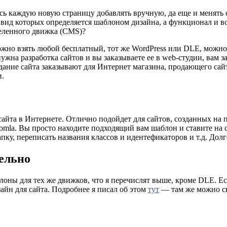
сь каждую новую страницу добавлять вручную, да еще и менять 
й вид которых определяется шаблоном дизайна, а функционал и
деленного движка (CMS)?
жно взять любой бесплатный, тот же WordPress или DLE, можно 
ужна разработка сайтов и вы заказываете ее в web-студии, вам 
дание сайта заказывают для Интернет магазина, продающего сайт
и.
айта в Интернете. Отлично подойдет для сайтов, созданных на
oomla. Вы просто находите подходящий вам шаблон и ставите на 
у, переписать названия классов и идентефикаторов и т.д. Долго
тельно
блоны для тех же движков, что я перечислят выше, кроме DLE. Ес
айн для сайта. Подробнее я писал об этом
тут
— там же можно ска