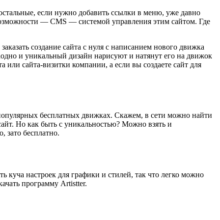
остальные, если нужно добавить ссылки в меню, уже давно
 возможности — CMS — системой управления этим сайтом. Где
заказать создание сайта с нуля с написанием нового движка
заодно и уникальный дизайн нарисуют и натянут его на движок
а или сайта-визитки компании, а если вы создаете сайт для
 популярных бесплатных движках. Скажем, в сети можно найти
сайт. Но как быть с уникальностью? Можно взять и
, зато бесплатно.
ть куча настроек для графики и стилей, так что легко можно
чать программу Artistter.