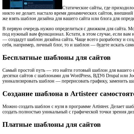
Статические сайты, где приходило
никто не делает. настало время динамических сайтов, внешни
же взять шаблон дизайна для вашего сайта или блога для опре
В первую очередь нужно определиться с движком для сайта. Мо
под нужный вам функционал. Кстати, в этом случае, если вам н
— создадут шаблон дизайна сайта. Чаще всего разработку и соз
себя, например, личный блог, то и шаблон — будете искать сам
Бесплатные шаблоны для сайтов
Самый простой путь — это найти готовый шаблон для вашего с
десятки сайтов с шаблонами для WordPress, ВДУб Drupal или J
уникализировать шаблон — перерисовать графику, заменить шапк
Создание шаблона в Artisteer самостоя
Можно создать шаблон с нуля в программе Artisteer. Делает ша
создать полностью уникальный с графической точки зрения диз
Платные шаблоны для сайтов