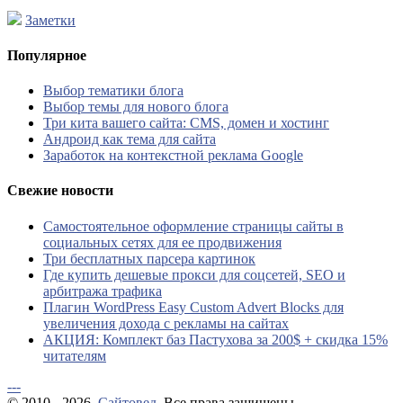
Заметки
Популярное
Выбор тематики блога
Выбор темы для нового блога
Три кита вашего сайта: CMS, домен и хостинг
Андроид как тема для сайта
Заработок на контекстной реклама Google
Свежие новости
Самостоятельное оформление страницы сайты в
социальных сетях для ее продвижения
Три бесплатных парсера картинок
Где купить дешевые прокси для соцсетей, SEO и
арбитража трафика
Плагин WordPress Easy Custom Advert Blocks для
увеличения дохода с рекламы на сайтах
АКЦИЯ: Комплект баз Пастухова за 200$ + скидка 15%
читателям
---
© 2010 - 2026.
Сайтовед
. Все права защищены.