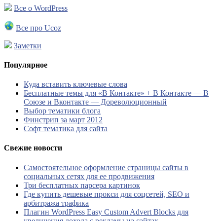
Все о WordPress
Все про Ucoz
Заметки
Популярное
Куда вставить ключевые слова
Бесплатные темы для «В Контакте» + В Контакте — В
Союзе и Вконтакте — Дореволюционный
Выбор тематики блога
Финстрип за март 2012
Софт тематика для сайта
Свежие новости
Самостоятельное оформление страницы сайты в
социальных сетях для ее продвижения
Три бесплатных парсера картинок
Где купить дешевые прокси для соцсетей, SEO и
арбитража трафика
Плагин WordPress Easy Custom Advert Blocks для
увеличения дохода с рекламы на сайтах