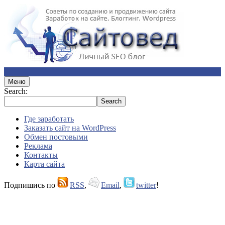
Меню
Search:
Где заработать
Заказать сайт на WordPress
Обмен постовыми
Реклама
Контакты
Карта сайта
Подпишись по
RSS
,
Email
,
twitter
!