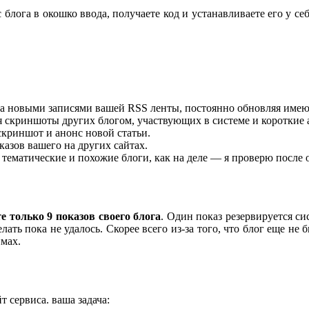
 блога в окошко ввода, получаете код и устанавливаете его у с
 за новыми записями вашей RSS ленты, постоянно обновляя име
 скриншоты других блогом, участвующих в системе и короткие 
скриншот и анонс новой статьи.
казов вашего на других сайтах.
о тематические и похожие блоги, как на деле — я проверю после 
е только 9 показов своего блога
. Один показ резервируется с
елать пока не удалось. Скорее всего из-за того, что блог еще н
ймах.
т сервиса. ваша задача: