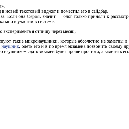
и»
.
 в новый текстовый виджет и поместил его в сайдбар.
аза. Если она
Серая
, значит — блог только приняли к рассмот
казано в участии в системе.
о эксперимента я отпишу через месяц.
ествуют такие микронаушники, которые абсолютно не заметны 
 наушник
, одеть его и в по время экзамена позвонить своему д
наушником сдать экзамен будет проще простого, а заметить его,