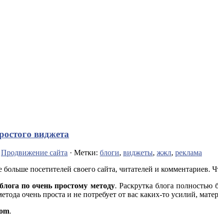
ростого виджета
,
Продвижение сайта
· Метки:
блоги
,
виджеты
,
жжл
,
реклама
е больше посетителей своего сайта, читателей и комментариев. Ч
блога по очень простому методу
. Раскрутка блога полностью 
метода очень проста и не потребует от вас каких-то усилий, ма
com
.