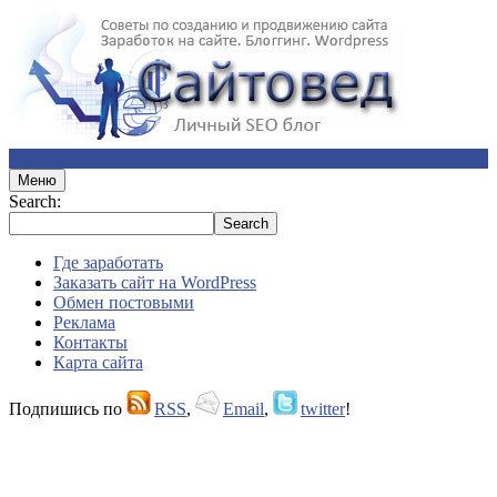
Меню
Search:
Где заработать
Заказать сайт на WordPress
Обмен постовыми
Реклама
Контакты
Карта сайта
Подпишись по
RSS
,
Email
,
twitter
!