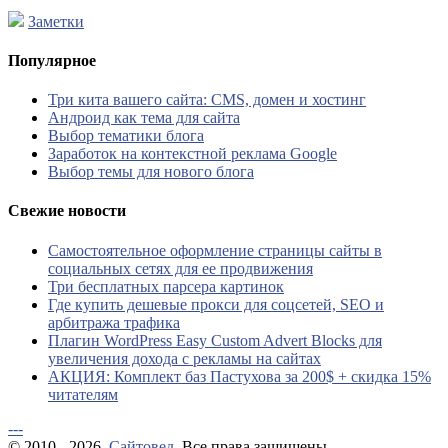
Заметки
Популярное
Три кита вашего сайта: CMS, домен и хостинг
Андроид как тема для сайта
Выбор тематики блога
Заработок на контекстной реклама Google
Выбор темы для нового блога
Свежие новости
Самостоятельное оформление страницы сайты в
социальных сетях для ее продвижения
Три бесплатных парсера картинок
Где купить дешевые прокси для соцсетей, SEO и
арбитража трафика
Плагин WordPress Easy Custom Advert Blocks для
увеличения дохода с рекламы на сайтах
АКЦИЯ: Комплект баз Пастухова за 200$ + скидка 15%
читателям
---
© 2010 - 2026.
Сайтовед
. Все права защищены.