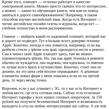
Кроме того, планшет — отлично работает в качестве
электронной книги. Можно просто скачать что-то интересное,
а можно — какие-то обучающие книги, чем вам не повод
заняться в дороге самообразованием? Например, я таким
способом изучаю английский язык. Когда есть Интернет —
читаю английские онлайн газеты и журналы, когда нет —
учебник полностью в моем распоряжении.
Главное — выбрать какой-то надежный планшет, который вас
в дороге не подведет. Тут я больше всего доверяю технике
Apple. Конечно, иногда и она ломается, например, если вы
разбили стекло у iphone или ipad, приходится нести в ремонт.
Сам я чинил свой Apple планшет здесь, там же можно
отремонтировать iphone. Но, так как apple техника в ремонте
обычно не нуждается, она надежна, она идеальна, то именно
ее лучше всего брать в путешествие. Конечно, стоит она не
дешево, но это цена себя вполне оправдывает. А дешевые
планшеты левых фирм у меня ломались если не на третий
день, то через месяц точно.
Впрочем, если у вас планшет с 3G, то у вас есть Интернет в
любом месте, где есть сотовая связь. Сейчас есть отличные
Интернет тарифы у всех наших сотовых операторов. За 150
рублей вы получите безлимитный Интернет и возможность
выходить в сеть на любые интересующие вас сайты. А уж чем