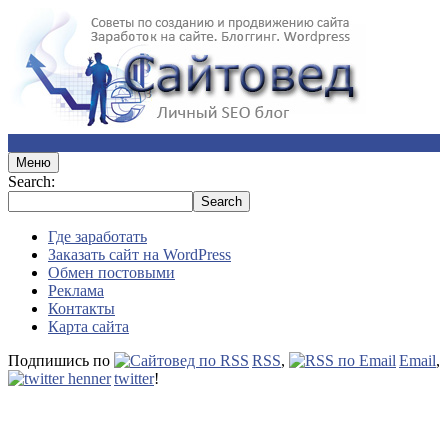
Меню
Search:
Где заработать
Заказать сайт на WordPress
Обмен постовыми
Реклама
Контакты
Карта сайта
Подпишись по
RSS
,
Email
,
twitter
!