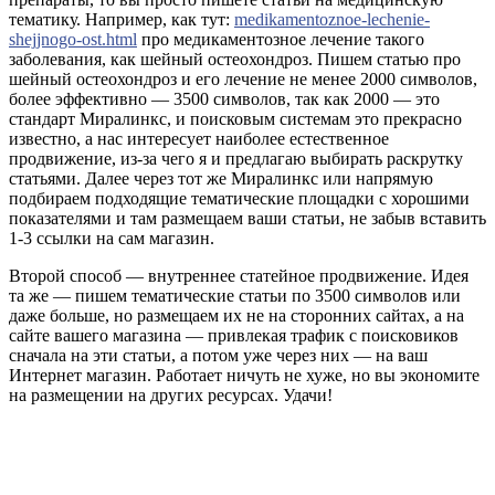
тематику. Например, как тут:
medikamentoznoe-lechenie-
shejjnogo-ost.html
про медикаментозное лечение такого
заболевания, как шейный остеохондроз. Пишем статью про
шейный остеохондроз и его лечение не менее 2000 символов,
более эффективно — 3500 символов, так как 2000 — это
стандарт Миралинкс, и поисковым системам это прекрасно
известно, а нас интересует наиболее естественное
продвижение, из-за чего я и предлагаю выбирать раскрутку
статьями. Далее через тот же Миралинкс или напрямую
подбираем подходящие тематические площадки с хорошими
показателями и там размещаем ваши статьи, не забыв вставить
1-3 ссылки на сам магазин.
Второй способ — внутреннее статейное продвижение. Идея
та же — пишем тематические статьи по 3500 символов или
даже больше, но размещаем их не на сторонних сайтах, а на
сайте вашего магазина — привлекая трафик с поисковиков
сначала на эти статьи, а потом уже через них — на ваш
Интернет магазин. Работает ничуть не хуже, но вы экономите
на размещении на других ресурсах. Удачи!