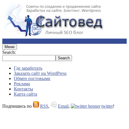
Меню
Search:
Где заработать
Заказать сайт на WordPress
Обмен постовыми
Реклама
Контакты
Карта сайта
Подпишись по
RSS
,
Email
,
twitter
!