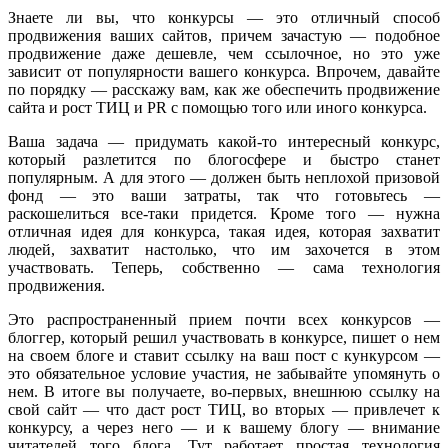
Знаете ли вы, что конкурсы — это отличный способ
продвижения ваших сайтов, причем зачастую — подобное
продвижение даже дешевле, чем ссылочное, но это уже
зависит от популярности вашего конкурса. Впрочем, давайте
по порядку — расскажу вам, как же обеспечить продвижение
сайта и рост ТИЦ и PR с помощью того или иного конкурса.
Ваша задача — придумать какой-то интересный конкурс,
который разлетится по блогосфере и быстро станет
популярным. А для этого — должен быть неплохой призовой
фонд — это ваши затраты, так что готовьтесь —
раскошелиться все-таки придется. Кроме того — нужна
отличная идея для конкурса, такая идея, которая захватит
людей, захватит настолько, что им захочется в этом
участвовать. Теперь, собственно — сама технология
продвижения.
Это распространенный прием почти всех конкурсов —
блоггер, который решил участвовать в конкурсе, пишет о нем
на своем блоге и ставит ссылку на ваш пост с кункурсом —
это обязательное условие участия, не забывайте упомянуть о
нем. В итоге вы получаете, во-первых, внешнюю ссылку на
свой сайт — что даст рост ТИЦ, во вторых — привлечет к
конкурсу, а через него — и к вашему блогу — внимание
читателей того блога. Тут работает простая технология