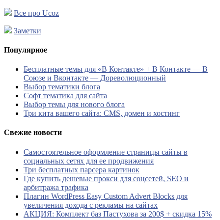
Все про Ucoz
Заметки
Популярное
Бесплатные темы для «В Контакте» + В Контакте — В
Союзе и Вконтакте — Дореволюционный
Выбор тематики блога
Софт тематика для сайта
Выбор темы для нового блога
Три кита вашего сайта: CMS, домен и хостинг
Свежие новости
Самостоятельное оформление страницы сайты в
социальных сетях для ее продвижения
Три бесплатных парсера картинок
Где купить дешевые прокси для соцсетей, SEO и
арбитража трафика
Плагин WordPress Easy Custom Advert Blocks для
увеличения дохода с рекламы на сайтах
АКЦИЯ: Комплект баз Пастухова за 200$ + скидка 15%