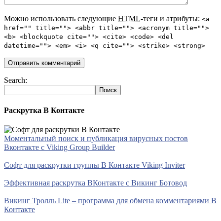
Можно использовать следующие
HTML
-теги и атрибуты:
<a
href="" title=""> <abbr title=""> <acronym title="">
<b> <blockquote cite=""> <cite> <code> <del
datetime=""> <em> <i> <q cite=""> <strike> <strong>
Search:
Раскрутка В Контакте
Моментальный поиск и публикация вирусных постов
Вконтакте с Viking Group Builder
Софт для раскрутки группы В Контакте Viking Inviter
Эффективная раскрутка ВКонтакте с Викинг Ботовод
Викинг Тролль Lite – программа для обмена комментариями В
Контакте