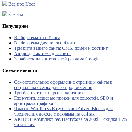
Все про Ucoz
Заметки
Популярное
Выбор тематики блога
Выбор темы для нового блога
Три кита вашего сайта: CMS, домен и хостинг
Андроид как тема для сайта
Заработок на контекстной реклама Google
Свежие новости
Самостоятельное оформление страницы сайты в
социальных сетях для ее продвижения
Три бесплатных парсера картинок
Где купить дешевые прокси для соцсетей, SEO и
арбитража трафика
Плагин WordPress Easy Custom Advert Blocks для
увеличения дохода с рекламы на сайтах
АКЦИЯ: Комплект баз Пастухова за 200$ + скидка 15%
читателям