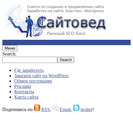
Меню
Search:
Где заработать
Заказать сайт на WordPress
Обмен постовыми
Реклама
Контакты
Карта сайта
Подпишись по
RSS
,
Email
,
twitter
!