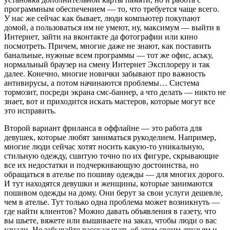
программным обеспечением — то, что требуется чаще всего.
У нас же сейчас как бывает, люди компьютер покупают
домой, а пользоваться им не умеют, ну, максимум — выйти в
Интернет, зайти на вконтакте да фотографии или кино
посмотреть. Причем, многие даже не знают, как поставить
банальные, нужные всем программы — тот же офис, аську,
нормальный браузер на смену Интернет Эксплореру и так
далее. Конечно, многие новички забывают про важность
антивирусы, а потом начинаются проблемы… Система
тормозит, посреди экрана смс-баннер, а что делать — никто не
знает, вот и приходится искать мастеров, которые могут все
это исправить.
Второй вариант фриланса в оффлайне — это работа для
девушек, которые любят заниматься рукоделием. Например,
многие люди сейчас хотят носить какую-то уникальную,
стильную одежду, сшитую точно по их фигуре, скрывающие
все их недостатки и подчеркивающую достоинства, но
обращаться в ателье по пошиву одежды — для многих дорого.
И тут находятся девушки и женщины, которые занимаются
пошивом одежды на дому. Они берут за свои услуги дешевле,
чем в ателье. Тут только одна проблема может возникнуть —
где найти клиентов? Можно давать объявления в газету, что
вы шьете, вяжете или вышиваете на заказ, чтобы люди о вас
узнали. Не забывайте рассказывать об этом своим друзьям и