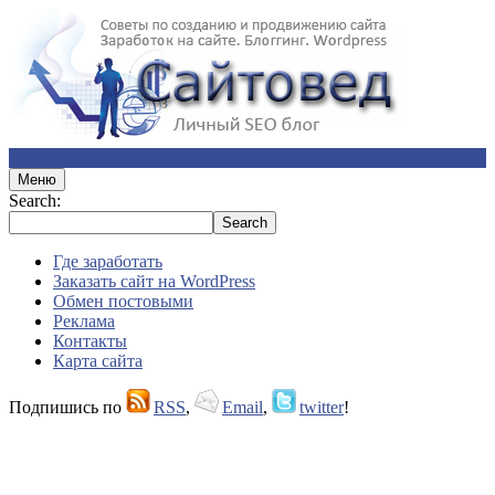
Меню
Search:
Где заработать
Заказать сайт на WordPress
Обмен постовыми
Реклама
Контакты
Карта сайта
Подпишись по
RSS
,
Email
,
twitter
!