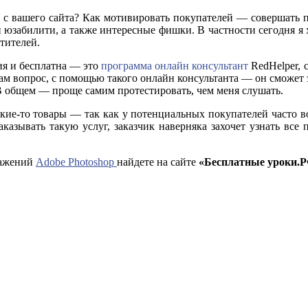
 с вашего сайта? Как мотивировать покупателей — совершать 
 юзабилити, а также интересные фишки. В частности сегодня я х
етителей.
ния и бесплатна — это
программа онлайн консультант
RedHelper, 
вам вопрос, с помощью такого онлайн консультанта — он сможет э
. В общем — проще самим протестировать, чем меня слушать.
акие-то товары — так как у потенциальных покупателей часто в
аказывать такую услуг, заказчик наверняка захочет узнать все 
ражений
Adobe Photoshop
найдете на сайте
«Бесплатные уроки.