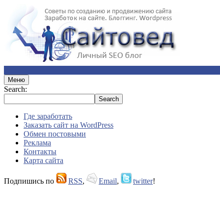
Меню
Search:
Где заработать
Заказать сайт на WordPress
Обмен постовыми
Реклама
Контакты
Карта сайта
Подпишись по
RSS
,
Email
,
twitter
!