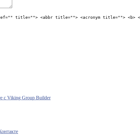
ref="" title=""> <abbr title=""> <acronym title=""> <b> 
с Viking Group Builder
Контакте