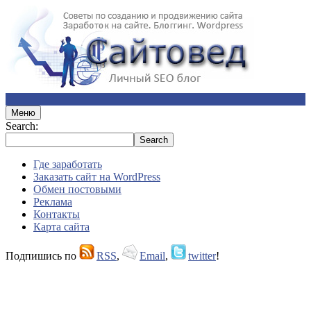
Меню
Search:
Где заработать
Заказать сайт на WordPress
Обмен постовыми
Реклама
Контакты
Карта сайта
Подпишись по
RSS
,
Email
,
twitter
!