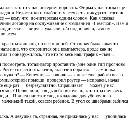
ился кто то у нас интернет воровать. Фирма у нас тогда еще
адони.Недостатки и слабости у всех есть, никуда от этого не
ее — кому что, по-интересам одним словом.
Как я сказал,
чили договор на обслуживание с компанией «f-reaction». Нам и
иодически — вирусы удаляли, п/о подновляли, замену
ло всем.
 красоты конечно, но все при ней. Странная была какая то
чатление, что сторонится она компьютера, вроде как не
гда и обнаружилось, что кто то весь наш трафик «съел».
и посмотреть, тотализатор проставить (мне один тип прогнозы
а. Роутер от сети отключил, включил обратно — лампочка
очно нужно? — Конечно, — говорю — как же еще, работа всего
 компьютерной помощи, проверил роутер — исправен, начал
все еще раз — безрезультатно. Спрашивает — может у нас
я мог? Проверили, а ведь действительно, кто то за ночьвесь
ледил. Привел нас этот след к кладовке для уборочного
 маленький такой, совсем ребенок. В угол со швабрами забился
ка. А девушка та, странная, не прижилась у нас — уволилась