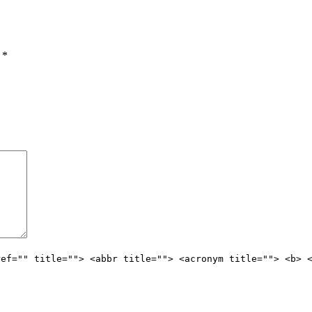
ы
*
ref="" title=""> <abbr title=""> <acronym title=""> <b> 