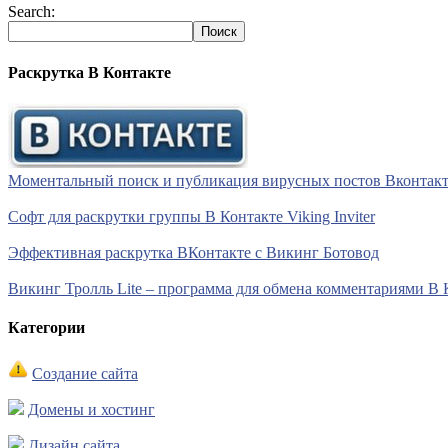
Search:
Раскрутка В Контакте
Моментальный поиск и публикация вирусных постов Вконтакте 
Софт для раскрутки группы В Контакте Viking Inviter
Эффективная раскрутка ВКонтакте с Викинг Ботовод
Викинг Тролль Lite – программа для обмена комментариями В 
Категории
Создание сайта
Домены и хостинг
Дизайн сайта