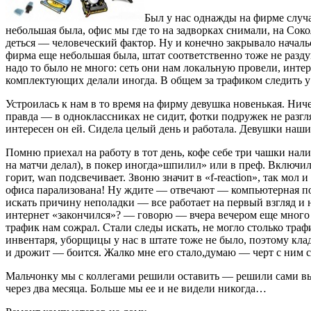
Был у нас однажды на фирме случа
небольшая была, офис мы где то на задворках снимали, на Соко
деться — человеческий фактор. Ну и конечно закрывало началь
фирма еще небольшая была, штат соответственно тоже не разду
надо то было не много: сеть они нам локальную провели, инт
комплектующих делали иногда. В общем за трафиком следить у 
Устроилась к нам в то время на фирму девушка новенькая. Ничег
правда — в одноклассниках не сидит, фотки подружек не разгля
интересен он ей. Сидела целый день и работала. Девушки наши 
Помню приехал на работу в тот день, кофе себе три чашки нал
на матчи делал), в покер иногда»шпилил» или в преф. Включил
горит, wan подсвечивает. Звоню значит в «f-reaction», так мо
офиса парализована! Ну ждите — отвечают — компьютерная 
искать причину неполадки — все работает на первый взгляд и н
интернет «закончился»? — говорю — вчера вечером еще много ос
трафик нам сожрал. Стали следы искать, не могло столько траф
инвентаря, уборщицы у нас в штате тоже не было, поэтому клад
и дрожит — боится. Жалко мне его стало,думаю — черт с ним с
Мальчонку мы с коллегами решили оставить — решили сами выра
через два месяца. Больше мы ее и не видели никогда…