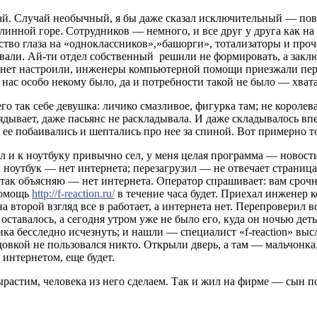
й. Случай необычный, я бы даже сказал исключительный — повад
линной горе. Сотрудников — немного, и все друг у друга как на л
ство глаза на «одноклассников»,»башорги», тотализаторы и проч
вали. Ай-ти отдел собственный решили не формировать, а заклю
ернет настроили, инженеры компьютерной помощи приезжали пер
нас особо некому было, да и потребности такой не было — хвата
о так себе девушка: личико смазливое, фигурка там; не королева
дывает, даже пасьянс не раскладывала. И даже складывалось впе
ее побаивались и шептались про нее за спиной. Вот примерно то
ил и к ноутбуку привычно сел, у меня целая программа — новост
 ноутбук — нет интернета; перезагрузил — не отвечает страниц
л и так объясняю — нет интернета. Оператор спрашивает: вам ср
помощь
http://f-reaction.ru/
в течение часа будет. Приехал инженер
а второй взгляд все в работает, а интернета нет. Перепроверил 
тавалось, а сегодня утром уже не было его, куда он ночью детьс
ика бесследно исчезнуть; и нашли — специалист «f-reaction» выс
овкой не пользовался никто. Открыли дверь, а там — мальчонка,
 интернетом, еще будет.
стим, человека из него сделаем. Так и жил на фирме — сын пол