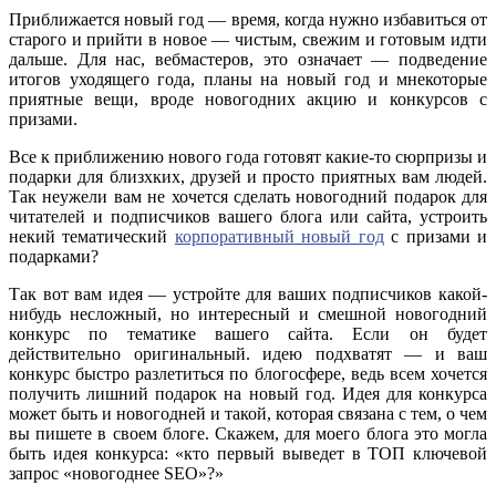
Приближается новый год — время, когда нужно избавиться от
старого и прийти в новое — чистым, свежим и готовым идти
дальше.
Для нас, вебмастеров, это означает — подведение
итогов уходящего года, планы на новый год и мнекоторые
приятные вещи, вроде новогодних акцию и конкурсов с
призами.
Все к приближению нового года готовят какие-то сюрпризы и
подарки для близхких, друзей и просто приятных вам людей.
Так неужели вам не хочется сделать новогодний подарок для
читателей и подписчиков вашего блога или сайта, устроить
некий тематический
корпоративный новый год
с призами и
подарками?
Так вот вам идея — устройте для ваших подписчиков какой-
нибудь несложный, но интересный и смешной новогодний
конкурс по тематике вашего сайта. Если он будет
действительно оригинальный. идею подхватят — и ваш
конкурс быстро разлетиться по блогосфере, ведь всем хочется
получить лишний подарок на новый год. Идея для конкурса
может быть и новогодней и такой, которая связана с тем, о чем
вы пишете в своем блоге. Скажем, для моего блога это могла
быть идея конкурса: «кто первый выведет в ТОП ключевой
запрос «новогоднее SEO»?»