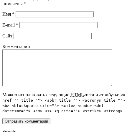
помечены
*
Имя
*
E-mail
*
Сайт
Комментарий
Можно использовать следующие
HTML
-теги и атрибуты:
<a
href="" title=""> <abbr title=""> <acronym title="">
<b> <blockquote cite=""> <cite> <code> <del
datetime=""> <em> <i> <q cite=""> <strike> <strong>
Search: