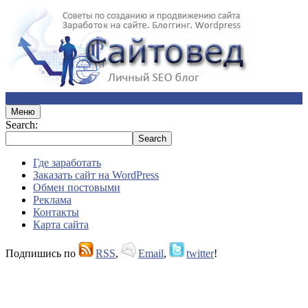
Меню
Search:
Где заработать
Заказать сайт на WordPress
Обмен постовыми
Реклама
Контакты
Карта сайта
Подпишись по
RSS
,
Email
,
twitter
!