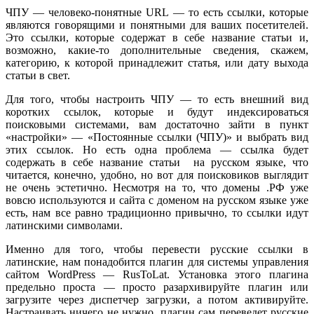
ЧПУ — человеко-понятные URL — то есть ссылки, которые
являются говорящими и понятными для ваших посетителей.
Это ссылки, которые содержат в себе название статьи и,
возможно, какие-то дополнительные сведения, скажем,
категорию, к которой принадлежит статья, или дату выхода
статьи в свет.
Для того, чтобы настроить ЧПУ — то есть внешний вид
коротких ссылок, которые и будут индексироваться
поисковыми системами, вам достаточно зайти в пункт
«настройки» — «Постоянные ссылки (ЧПУ)» и выбрать вид
этих ссылок. Но есть одна проблема — ссылка будет
содержать в себе название статьи на русском языке, что
читается, конечно, удобно, но вот для поисковиков выглядит
не очень эстетично. Несмотря на то, что домены .РФ уже
вовсю используются и сайта с доменом на русском языке уже
есть, нам все равно традиционно привычно, то ссылки идут
латинскими символами.
Именно для того, чтобы перевести русские ссылки в
латинские, нам понадобится плагин для системы управления
сайтом WordPress — RusToLat. Установка этого плагина
предельно проста — просто разархивируйте плагин или
загрузите через диспетчер загрузки, а потом активируйте.
Настраивать ничего не нужно, плагин сам переведет русские