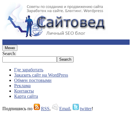
Меню
Search:
Где заработать
Заказать сайт на WordPress
Обмен постовыми
Реклама
Контакты
Карта сайта
Подпишись по
RSS
,
Email
,
twitter
!