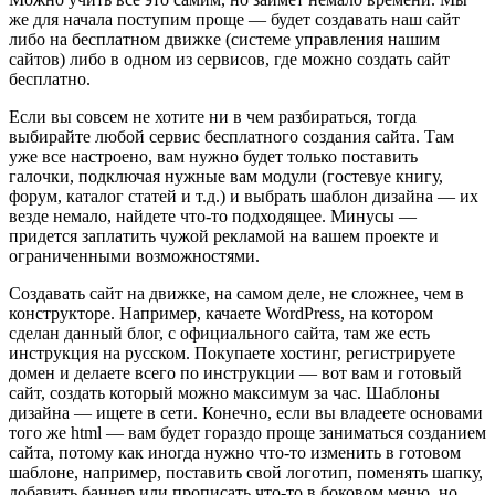
же для начала поступим проще — будет создавать наш сайт
либо на бесплатном движке (системе управления нашим
сайтов) либо в одном из сервисов, где можно создать сайт
бесплатно.
Если вы совсем не хотите ни в чем разбираться, тогда
выбирайте любой сервис бесплатного создания сайта. Там
уже все настроено, вам нужно будет только поставить
галочки, подключая нужные вам модули (гостевуе книгу,
форум, каталог статей и т.д.) и выбрать шаблон дизайна — их
везде немало, найдете что-то подходящее. Минусы —
придется заплатить чужой рекламой на вашем проекте и
ограниченными возможностями.
Создавать сайт на движке, на самом деле, не сложнее, чем в
конструкторе. Например, качаете WordPress, на котором
сделан данный блог, с официального сайта, там же есть
инструкция на русском. Покупаете хостинг, регистрируете
домен и делаете всего по инструкции — вот вам и готовый
сайт, создать который можно максимум за час. Шаблоны
дизайна — ищете в сети. Конечно, если вы владеете основами
того же html — вам будет гораздо проще заниматься созданием
сайта, потому как иногда нужно что-то изменить в готовом
шаблоне, например, поставить свой логотип, поменять шапку,
добавить баннер или прописать что-то в боковом меню, но