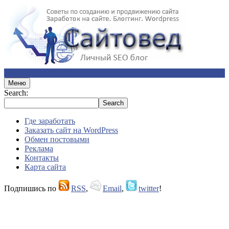
Меню
Search:
Где заработать
Заказать сайт на WordPress
Обмен постовыми
Реклама
Контакты
Карта сайта
Подпишись по
RSS
,
Email
,
twitter
!