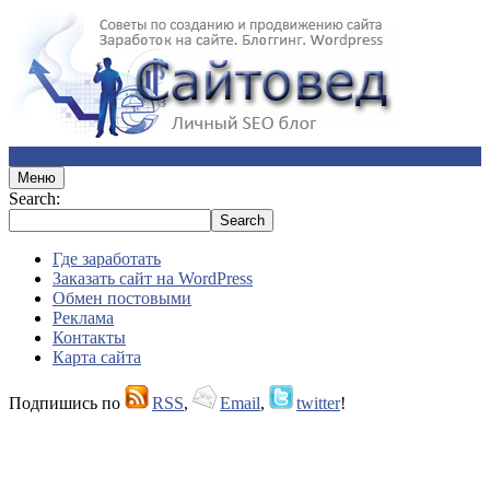
Меню
Search:
Где заработать
Заказать сайт на WordPress
Обмен постовыми
Реклама
Контакты
Карта сайта
Подпишись по
RSS
,
Email
,
twitter
!