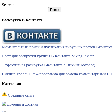
Search:
Раскрутка В Контакте
Моментальный поиск и публикация вирусных постов Вконтакте 
Софт для раскрутки группы В Контакте Viking Inviter
Эффективная раскрутка ВКонтакте с Викинг Ботовод
Викинг Тролль Lite – программа для обмена комментариями В 
Категории
Создание сайта
Домены и хостинг