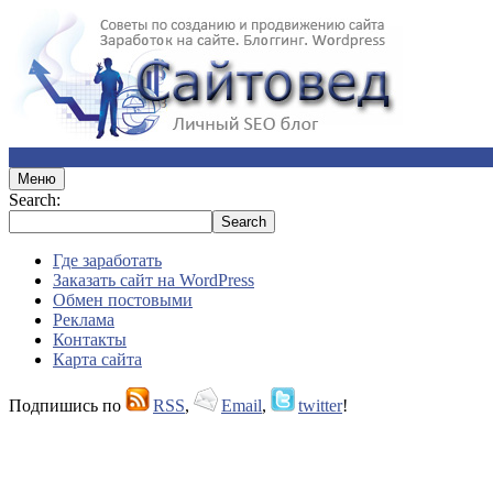
Меню
Search:
Где заработать
Заказать сайт на WordPress
Обмен постовыми
Реклама
Контакты
Карта сайта
Подпишись по
RSS
,
Email
,
twitter
!