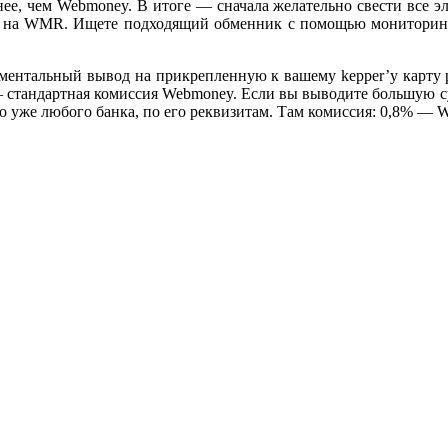
ее, чем Webmoney. В итоге — сначала желательно свести все эл
на WMR. Ищете подходящий обменник с помощью мониторинга
моментальный вывод на прикрепленную к вашему kepper’у карту р
 стандартная комиссия Webmoney. Если вы выводите большую сум
 но уже любого банка, по его реквизитам. Там комиссия: 0,8% —