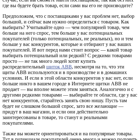
где вы будете брать товар, если сами вы его не производите?
Предположим, что с поставщиками у вас проблем нет, выбор
большой, и сейчас вам нужно определиться с товаром. Как
выбирать? Учитывайте одно — чем популярней товар, чем
больше на него спрос, тем больше у вас потенциальных
покупателей (только потенциальных, не реальных), но и тем
больше у вас конкурентов, которые и отбирают у вас ваших
покупателей. И вот перед нами стоит вопрос — какой товар
выбирать потенциальный или редкий? С редкими товарами
просто — не так много людей хотят купить
распределительный
щиток ABB
, несмотря на то, что эти
щиты АВВ используются и в производстве и в домашних
условиях. И если в этой области конкурентов у вас нет, если
больше никто в вашем городе в Интернете щитки АВВ не
продает — вы вполне можете этим заняться. Аналогично и с
другими редкими товарами — выбирайте те области, где у вас
нет конкурентов, старайтесь занять свою нишу. Пусть там
будет не слишком большой спрос, зато все желающие —
придут в ваш магазин, и если они действительно
заинтересованы в товаре, то станут и реальными
покупателями.
Также вы можете ориентироваться и на популярные товары.
Тут в потенциале покупателей очень много и можно получить