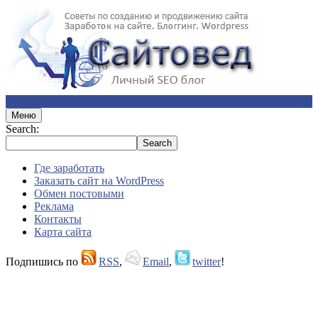
Меню
Search:
Где заработать
Заказать сайт на WordPress
Обмен постовыми
Реклама
Контакты
Карта сайта
Подпишись по
RSS
,
Email
,
twitter
!