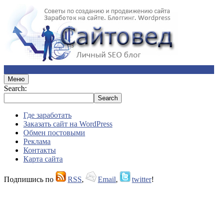
Меню
Search:
Где заработать
Заказать сайт на WordPress
Обмен постовыми
Реклама
Контакты
Карта сайта
Подпишись по
RSS
,
Email
,
twitter
!