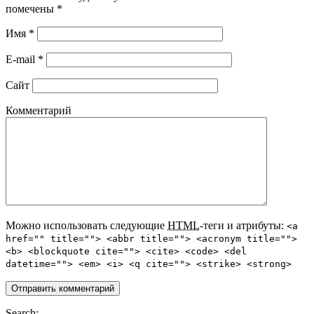
помечены
*
Имя
*
E-mail
*
Сайт
Комментарий
Можно использовать следующие
HTML
-теги и атрибуты:
<a
href="" title=""> <abbr title=""> <acronym title="">
<b> <blockquote cite=""> <cite> <code> <del
datetime=""> <em> <i> <q cite=""> <strike> <strong>
Search: