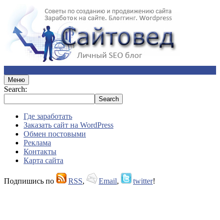
Меню
Search:
Где заработать
Заказать сайт на WordPress
Обмен постовыми
Реклама
Контакты
Карта сайта
Подпишись по
RSS
,
Email
,
twitter
!