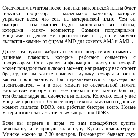
Следующим пунктом после покупки материнской платы будет
покупка процессора – маленького камешка, который
управляет всем, что есть на материнской плате. Чем он
быстрее – тем быстрее будут выполняться все работы,
которыми «занят» компьютер. Самыми популярными,
мощными и дешёвыми процессорами на данный момент
являются «камни» от фирмы AMD для сокетов AM3 и AM3+.
Далее вам нужно выбрать и купить оперативную память –
длинные планочки, которые работают совместно с
процессором. Они хранят информацию, доступ к которой
может понадобиться в любой момент, например: у вас открыт
браузер, но вы хотите поменять музыку, которая играет в
вашем проигрывателе. Вы переключаетесь с браузера на
проигрыватель – и в этот момент из оперативной памяти
«достаётся» информация. Чем оперативной памяти больше,
тем больше задач вы сможете выполнять. Конечно, если у вас
мощный процессор. Лучшей оперативной памятью на данный
момент является DDR3, она работает быстрее всего. Новые
материнские платы «заточены» как раз под DDR3.
Если вы играете в игры, то вам понадобится купить
видеокарту и игоровую клавиатуру. Купить клавиатуру в
Минске можно за 7-20 долларов. Видеокарты бывают двух