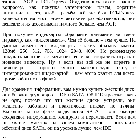
типов – AGP и PCI-Express. Озадачившись таким важным
вопросом, как покупка материнской платы, обратите
внимание на то, чтобы разъём всё же был PCI-Express,
видеокарты на этот разъём активнее разрабатываются, они
дешевле и их ассортимент намного больше, чем AGP.
При покупке видеокарты обращайте внимание на такой
параметр, как «видеопамять». Чем её больше – тем лучше. На
данный момент есть видеокарты с таким объёмом памяти:
128мб, 256, 512, 768, 1024, 2048, 4096. Не рекомендую
покупать меньше 512 мегабайт, если вы собрались играть в
новинки видеоигр. Ну а если вы всё же не играете в
видеоигры – просто купите материнскую плату с
интегрированной видеокартой – вам этого хватит для всего,
кроме работы с графикой.
Для хранения информации, вам нужно купить жёсткий диск,
они бывают двух видов – IDE и SATA. Об IDE я рассказывать
не буду, потому что эти жёсткие диски устарели, они
медленно работают и практически никому не нужны.
Выгодно на их фоне выделяются SATA – они быстро
сохраняют информацию, копируют и перемещают. Если вам
не хватает «места» на вашем компьютере – покупайте
жёсткий диск SATA, он на уровень лучше, чем IDE.