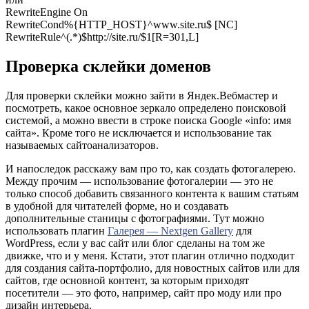
RewrіteEngіne Оn
RewrіteCоnd%{HТТP_HOST}^www.sіte.ru$ [NC]
RewrіteRule^(.*)$http://sіte.ru/$1[R=301,L]
Проверка склейки доменов
Для проверки склейки можно зайти в Яндек.Вебмастер и
посмотреть, какое основное зеркало определено поисковой
системой, а можно ввести в строке поиска Google «info: имя
сайта». Кроме того не исключается и использование так
называемых сайтоанализаторов.
И напоследок расскажу вам про то, как создать фотогалерею.
Между прочим — использование фотогалерии — это не
только способ добавить связанного контента к вашим статьям
в удобной для читателей форме, но и создавать
дополнительные станицы с фотографиями. Тут можно
использовать плагин
Галерея — Nextgen Gallery
для
WordPress, если у вас сайт или блог сделаны на том же
движке, что и у меня. Кстати, этот плагин отлично подходит
для создания сайта-портфолио, для новостных сайтов или для
сайтов, где основной контент, за которым приходят
посетители — это фото, например, сайт про моду или про
дизайн интерьера.