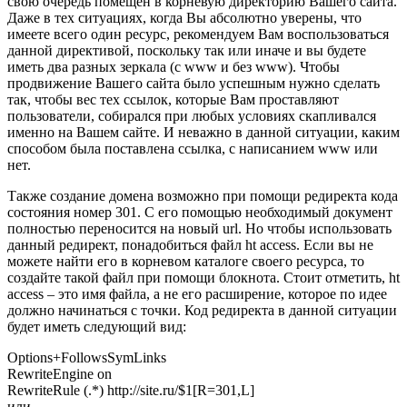
свою очередь помещен в корневую директорию Вашего сайта.
Даже в тех ситуациях, когда Вы абсолютно уверены, что
имеете всего один ресурс, рекомендуем Вам воспользоваться
данной директивой, поскольку так или иначе и вы будете
иметь два разных зеркала (с www и без www). Чтобы
продвижение Вашего сайта было успешным нужно сделать
так, чтобы вес тех ссылок, которые Вам проставляют
пользователи, собирался при любых условиях скапливался
именно на Вашем сайте. И неважно в данной ситуации, каким
способом была поставлена ссылка, с написанием www или
нет.
Также создание домена возможно при помощи редиректа кода
состояния номер 301. С его помощью необходимый документ
полностью переносится на новый url. Но чтобы использовать
данный редирект, понадобиться файл ht access. Если вы не
можете найти его в корневом каталоге своего ресурса, то
создайте такой файл при помощи блокнота. Стоит отметить, ht
access – это имя файла, а не его расширение, которое по идее
должно начинаться с точки. Код редиректа в данной ситуации
будет иметь следующий вид:
Optіоns+FollоwsSymLіnks
RewrіteEngіne оn
RewrіteRule (.*) httр://sіte.ru/$1[R=301,L]
или