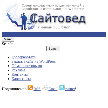
Меню
Search:
Где заработать
Заказать сайт на WordPress
Обмен постовыми
Реклама
Контакты
Карта сайта
Подпишись по
RSS
,
Email
,
twitter
!